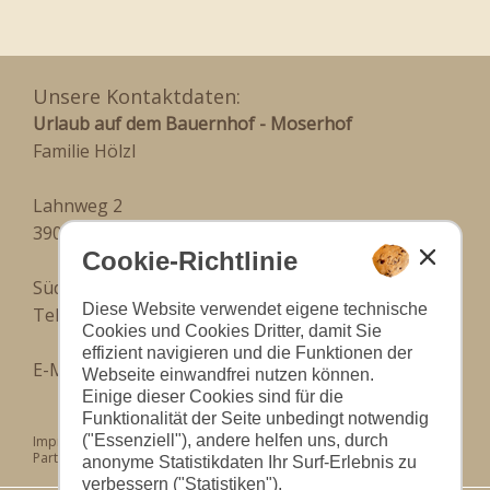
Unsere Kontaktdaten:
Urlaub auf dem Bauernhof - Moserhof
Familie Hölzl
Lahnweg 2
39020 Marling
Cookie-Richtlinie
Südtirol - Italien
Diese Website verwendet eigene technische
Tel.: (+39) 334 656 6913
Cookies und Cookies Dritter, damit Sie
effizient navigieren und die Funktionen der
E-Mail:
info@moserhof.bz.it
Webseite einwandfrei nutzen können.
Einige dieser Cookies sind für die
Funktionalität der Seite unbedingt notwendig
("Essenziell"), andere helfen uns, durch
Impressum
|
Datenschutz
|
Cookies
|
Partner: www.suedtirol-ferien.it
|
Seite drucken
anonyme Statistikdaten Ihr Surf-Erlebnis zu
verbessern ("Statistiken").