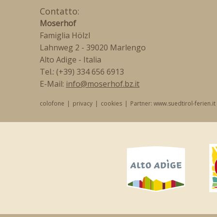
Contatto:
Moserhof
Famiglia Hölzl
Lahnweg 2
-
39020 Marlengo
Alto Adige - Italia
Tel.: (+39) 334 656 6913
E-Mail:
info@moserhof.bz.it
colofone
|
privacy
|
cookies
|
Partner: www.suedtirol-ferien.it