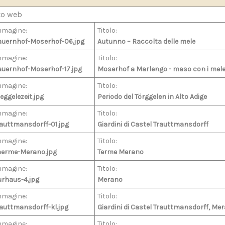
to web
mmagine:
Titolo:
auernhof-Moserhof-06.jpg
Autunno – Raccolta delle mele
mmagine:
Titolo:
auernhof-Moserhof-17.jpg
Moserhof a Marlengo - maso con i mele
mmagine:
Titolo:
eggelezeit.jpg
Periodo del Törggelen in Alto Adige
mmagine:
Titolo:
auttmansdorff-01.jpg
Giardini di Castel Trauttmansdorff
mmagine:
Titolo:
herme-Merano.jpg
Terme Merano
mmagine:
Titolo:
urhaus-4.jpg
Merano
mmagine:
Titolo:
auttmansdorff-kl.jpg
Giardini di Castel Trauttmansdorff, Me
mmagine:
Titolo: