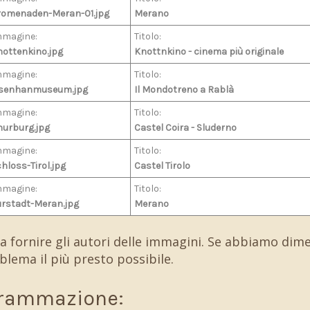
romenaden-Meran-01.jpg
Merano
mmagine:
Titolo:
ottenkino.jpg
Knottnkino - cinema più originale
mmagine:
Titolo:
isenhanmuseum.jpg
Il Mondotreno a Rablà
mmagine:
Titolo:
hurburg.jpg
Castel Coira - Sluderno
mmagine:
Titolo:
hloss-Tirol.jpg
Castel Tirolo
mmagine:
Titolo:
urstadt-Meran.jpg
Merano
 fornire gli autori delle immagini. Se abbiamo dim
oblema il più presto possibile.
rammazione: