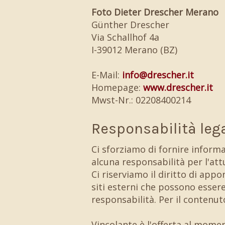
Foto Dieter Drescher Merano
Günther Drescher
Via Schallhof 4a
I-39012 Merano (BZ)
E-Mail:
info@drescher.it
Homepage:
www.drescher.it
Mwst-Nr.: 02208400214
Responsabilità leg
Ci sforziamo di fornire inform
alcuna responsabilità per l'attu
Ci riserviamo il diritto di app
siti esterni che possono esser
responsabilità. Per il contenut
Vincolante è l'offerta al mome