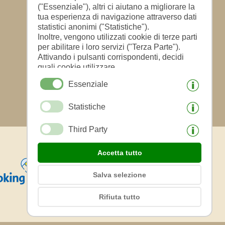
("Essenziale"), altri ci aiutano a migliorare la
tua esperienza di navigazione attraverso dati
statistici anonimi ("Statistiche").
Inoltre, vengono utilizzati cookie di terze parti
per abilitare i loro servizi ("Terza Parte").
Attivando i pulsanti corrispondenti, decidi
quali cookie utilizzare.
Cliccando su "Accetta tutto", "Salva
Essenziale
selezione" o "Rifiuta selezione", dichiari di
consentire l'uso dei cookie selezionati.
Statistiche
Il tuo consenso Puoi revocarlo in qualsiasi
momento.
Third Party
Accetta tutto
Salva selezione
Rifiuta tutto